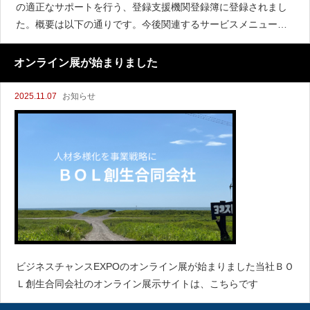
の適正なサポートを行う、登録支援機関登録簿に登録されまし
た。概要は以下の通りです。今後関連するサービスメニューに
ついて、このホームページ等でお知らせします。■資格許認可概
要・許可申請：法務省管轄 登録支援機関・登録番号：25登-01
オンライン展が始まりました
254
2025.11.07
お知らせ
ビジネスチャンスEXPOのオンライン展が始まりました当社ＢＯ
Ｌ創生合同会社のオンライン展示サイトは、こちらです