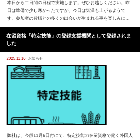
本日から二日間の日程で実施します。ぜひお越しください。昨
日は準備で少し寒かったですが、今日は気温も上がるようで
す。参加者の皆様との多くの出会いが生まれる事を楽しみにし
ています。なお、組織人材多様化・外国人雇用スタート適正化
診断は、オンラインでも受け付けます下記のURLよりご回答く
在留資格「特定技能」の登録支援機関として登録されま
ださい。後
した
2025.11.10
お知らせ
弊社は、今般11月6日付にて、特定技能の在留資格で働く外国人